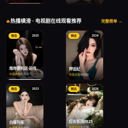
热播横滑 · 电视剧在线观看推荐
🔥
完整榜单 →
2025
2024
精选
精选
南岸便利店·前传
押运纪
中国大陆
电视剧
中国大陆
电视剧
2023
2026
精选
精选
灯火长河2025
白昼列车
中国大陆
电视剧